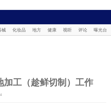
Password
器械
化妆品
地方
健康
视听
评论
曝光台
地加工（趁鲜切制）工作
14