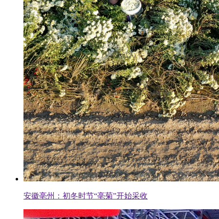
安徽亳州：初冬时节“亳菊”开始采收