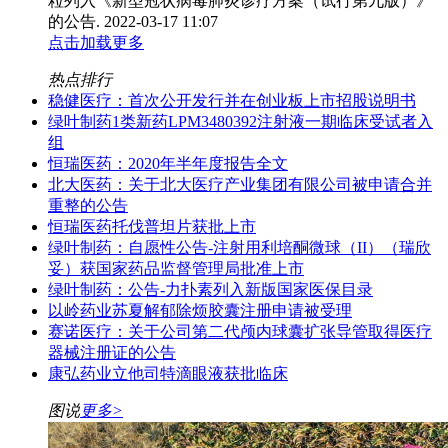
粒列入《新型冠状病毒肺炎诊疗方案（试行第九版）》
的公告.
2022-03-17 11:07
点击加载更多
热点排行
稳健医疗：首次公开发行并在创业板上市招股说明书
绿叶制药1类新药LPM3480392注射液一期临床受试者入
组
恒瑞医药：2020年半年度报告全文
北大医药：关于北大医疗产业集团有限公司被申请合并
重整的公告
恒瑞医药托伐普坦片获批上市
绿叶制药：自愿性公告-注射用利培酮微球（II）（瑞欣
妥）获国家药品监督管理局批准上市
绿叶制药：公告-力扑素列入新版国家医保目录
以岭药业苏夏解郁除烦胶囊注册申请被受理
赛诺医疗：关于公司第二代颅内球囊扩张导管取得医疗
器械注册证的公告
康弘药业立他司特滴眼液获批临床
图说
更多>