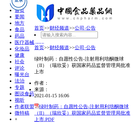
登录
首页
要闻
地方
首页
>>
财经频道
>>
公司·公告
食品
药品
搜索
医疗器械
首页
>>
财经频道
>>
公司·公告
化妆品
健康
绿叶制药：自愿性公告-注射用利培酮微球
社会
（II）（瑞欣妥）获国家药品监督管理局批准
评论
上市
曝光台
法治
作者：
专题
来源：
图说食药
2021-01-15 16:06
视听
作者联盟
绿叶制药：自愿性公告-注射用利培酮微球
微特稿
（II）（瑞欣妥）获国家药品监督管理局批准
+
上市.PDF