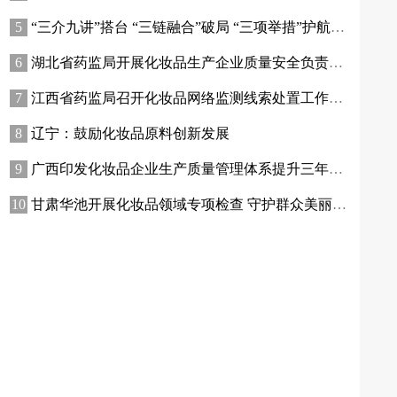
“三介九讲”搭台 “三链融合”破局 “三项举措”护航——青海高原特色化妆品原料产业迈出实质性步伐
湖北省药监局开展化妆品生产企业质量安全负责人专题培训暨现场观摩活动
江西省药监局召开化妆品网络监测线索处置工作推进会
辽宁：鼓励化妆品原料创新发展
广西印发化妆品企业生产质量管理体系提升三年行动方案
甘肃华池开展化妆品领域专项检查 守护群众美丽消费安全