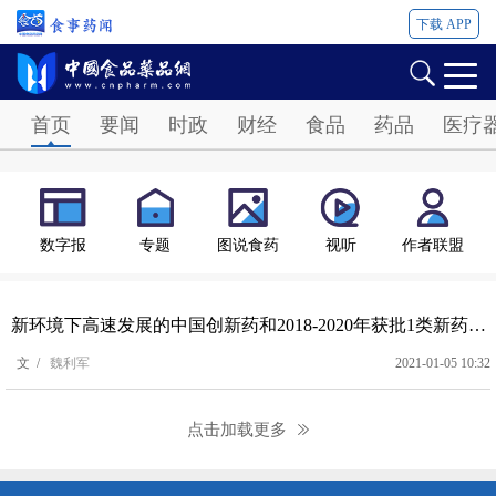
下载 APP
Password
首页
要闻
时政
财经
食品
药品
医疗
数字报
专题
图说食药
视听
作者联盟
新环境下高速发展的中国创新药和2018-2020年获批1类新药（上）
文 /
魏利军
2021-01-05 10:32
点击加载更多