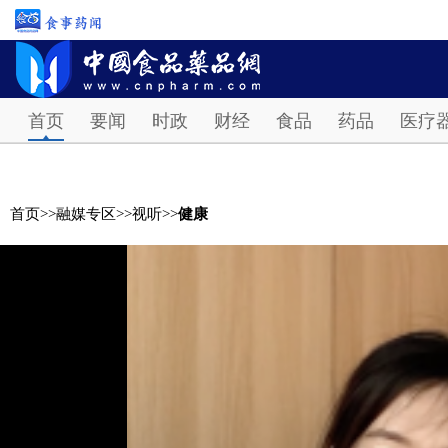
首页
要闻
时政
财经
食品
药品
医疗
首页
>>
融媒专区
>>
视听
>>
健康