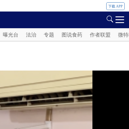
下载 APP
曝光台
法治
专题
图说食药
作者联盟
微特