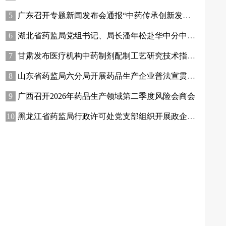
广东召开专题新闻发布会通报“中药传承创新发展工作成效”
湖北省药监局党组书记、局长潘年松赴华中分中心专题调研全面从严治党工作 强调以高质量党建引领药监事业行稳致远
甘肃发布医疗机构中药制剂配制工艺研究技术指南（试行）
山东省药监局六分局开展药品生产企业普法宣贯暨质量管理提升座谈交流活动
广西召开2026年药品生产领域第二季度风险会商会
黑龙江省药监局行政许可处党支部组织开展政企联合主题党日活动