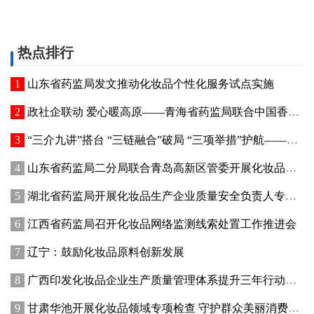
热点排行
山东省药监局发文推动化妆品个性化服务试点实施
政社企联动 爱心暖高原——青海省药监局联合中国香料香精化妆品工业协会开展公益捐赠活动
“三介九讲”搭台 “三链融合”破局 “三项举措”护航——青海高原特色化妆品原料产业迈出实质性步伐
山东省药监局二分局联合青岛高新区管委开展化妆品新原料注册备案赋能专题交流活动
湖北省药监局开展化妆品生产企业质量安全负责人专题培训暨现场观摩活动
江西省药监局召开化妆品网络监测线索处置工作推进会
辽宁：鼓励化妆品原料创新发展
广西印发化妆品企业生产质量管理体系提升三年行动方案
甘肃华池开展化妆品领域专项检查 守护群众美丽消费安全