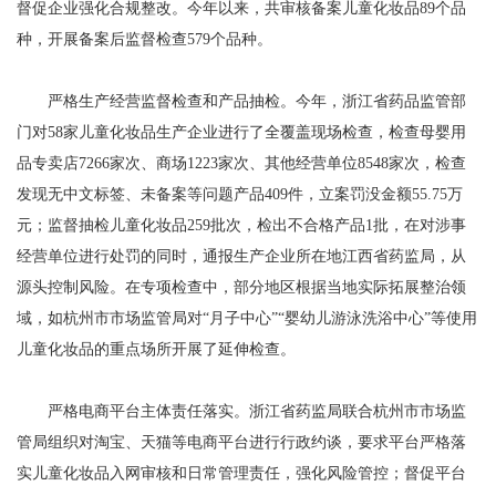
督促企业强化合规整改。今年以来，共审核备案儿童化妆品89个品
种，开展备案后监督检查579个品种。
严格生产经营监督检查和产品抽检。今年，浙江省药品监管部
门对58家儿童化妆品生产企业进行了全覆盖现场检查，检查母婴用
品专卖店7266家次、商场1223家次、其他经营单位8548家次，检查
发现无中文标签、未备案等问题产品409件，立案罚没金额55.75万
元；监督抽检儿童化妆品259批次，检出不合格产品1批，在对涉事
经营单位进行处罚的同时，通报生产企业所在地江西省药监局，从
源头控制风险。在专项检查中，部分地区根据当地实际拓展整治领
域，如杭州市市场监管局对“月子中心”“婴幼儿游泳洗浴中心”等使用
儿童化妆品的重点场所开展了延伸检查。
严格电商平台主体责任落实。浙江省药监局联合杭州市市场监
管局组织对淘宝、天猫等电商平台进行行政约谈，要求平台严格落
实儿童化妆品入网审核和日常管理责任，强化风险管控；督促平台