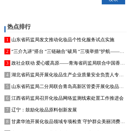
热点排行
山东省药监局发文推动化妆品个性化服务试点实施
“三介九讲”搭台 “三链融合”破局 “三项举措”护航——青海高原特色化妆品原料产业迈出实质性步伐
政社企联动 爱心暖高原——青海省药监局联合中国香料香精化妆品工业协会开展公益捐赠活动
湖北省药监局开展化妆品生产企业质量安全负责人专题培训暨现场观摩活动
山东省药监局二分局联合青岛高新区管委开展化妆品新原料注册备案赋能专题交流活动
江西省药监局召开化妆品网络监测线索处置工作推进会
辽宁：鼓励化妆品原料创新发展
甘肃华池开展化妆品领域专项检查 守护群众美丽消费安全