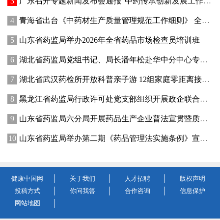
广东召开专题新闻发布会通报“中药传承创新发展工作成效”
青海省出台《中药材生产质量管理规范工作细则》 全面强化中药材质量源头管控
山东省药监局举办2026年全省药品市场检查员培训班
湖北省药监局党组书记、局长潘年松赴华中分中心专题调研全面从严治党工作 强调以高质量党建引领药监事业行稳致远
湖北省武汉药检所开放科普亲子游 12组家庭零距离接触药品检验
黑龙江省药监局行政许可处党支部组织开展政企联合主题党日活动
山东省药监局六分局开展药品生产企业普法宣贯暨质量管理提升座谈交流活动
山东省药监局举办第二期《药品管理法实施条例》宣贯培训班
健康中国网
关于我们
人才招聘
版权声明
投稿方式
你问我答
合作咨询
信息保护
网站地图