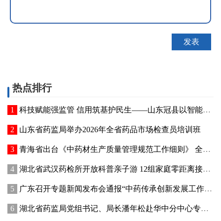
热点排行
科技赋能强监管 信用筑基护民生——山东冠县以智能管控提质“两定机构”医保服务能力
山东省药监局举办2026年全省药品市场检查员培训班
青海省出台《中药材生产质量管理规范工作细则》 全面强化中药材质量源头管控
湖北省武汉药检所开放科普亲子游 12组家庭零距离接触药品检验
广东召开专题新闻发布会通报“中药传承创新发展工作成效”
湖北省药监局党组书记、局长潘年松赴华中分中心专题调研全面从严治党工作 强调以高质量党建引领药监事业行稳致远