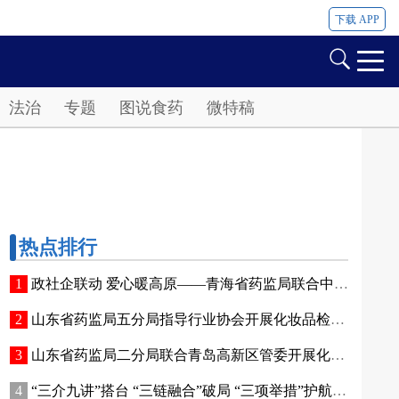
下载 APP
法治
专题
图说食药
微特稿
热点排行
政社企联动 爱心暖高原——青海省药监局联合中国香料香精化妆品工业协会开展公益捐赠活动
山东省药监局五分局指导行业协会开展化妆品检验实操专项培训
山东省药监局二分局联合青岛高新区管委开展化妆品新原料注册备案赋能专题交流活动
“三介九讲”搭台 “三链融合”破局 “三项举措”护航——青海高原特色化妆品原料产业迈出实质性步伐