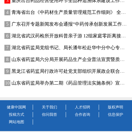
重庆出台药品经营使用环节全品种追溯体系建设工作方案
青海省出台《中药材生产质量管理规范工作细则》 全面强化中药材质量源头管控
广东召开专题新闻发布会通报“中药传承创新发展工作成效”
湖北省武汉药检所开放科普亲子游 12组家庭零距离接触药品检验
湖北省药监局党组书记、局长潘年松赴华中分中心专题调研全面从严治党工作 强调以高质量党建引领药监事业行稳致远
山东省药监局六分局开展药品生产企业普法宣贯暨质量管理提升座谈交流活动
黑龙江省药监局行政许可处党支部组织开展政企联合主题党日活动
山东省药监局举办第二期《药品管理法实施条例》宣贯培训班
健康中国网
关于我们
人才招聘
版权声明
投稿方式
你问我答
合作咨询
信息保护
网站地图