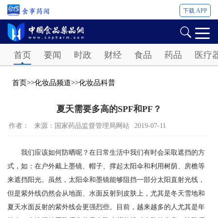
下载 APP
Password
首页
要闻
时政
财经
食品
药品
医疗
首页
>>
化妆品频道
>>
化妆品科普
夏天需要多高的SPF和PF？
作者：
来源：国家药品监督管理局网站
2019-07-11
我们应该如何防晒呢？在日常生活中我们有时会采取遮挡的方
式，如：在户外戴上墨镜、帽子、撑起太阳伞和利用树荫、房檐等
来遮挡阳光。虽然，太阳伞和墨镜能够阻挡一部分太阳直射光线，
但是紫外线仍然会从地面、水面反射到皮肤上，尤其是冬天雪地和
夏天水面反射的紫外线会更强烈些。目前，越来越多的人尤其是年