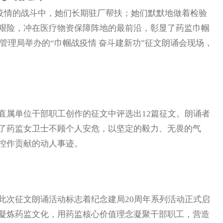
疫情的战斗中，她们长期驻厂帮扶；她们默默地做着检验
艰险，冲在医疗物资保障阵地的最前沿，彰显了药监巾帼
品监督管理局举办的“巾帼战疫情 奋斗建新功”征文朗诵会现场，
属单位干部职工创作的征文中评选出12篇征文。朗诵者
了药监女卫士不顾个人安危，以坚定的毅力、无畏的气
控作贡献的动人事迹。
次征文朗诵活动标志着纪念建局20周年系列活动正式启
凝炼药监文化，用药监核心价值理念凝聚干部职工，营造