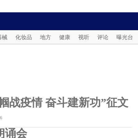
Password
器械
化妆品
地方
健康
视听
评论
曝光台
帼战疫情 奋斗建新功”征文
16
朗诵会