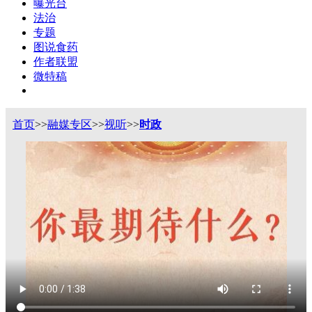
曝光台
法治
专题
图说食药
作者联盟
微特稿
首页
>>
融媒专区
>>
视听
>>
时政