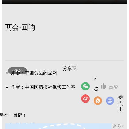
两会·回响
分享至
00:40
来源：中国食品药品网
×
作者：中国医药报社视频工作室
点赞
右
键
点
击
另存二维码！
相关推荐
更多>