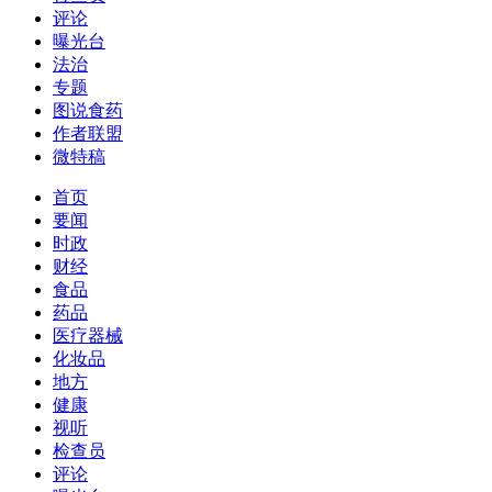
评论
曝光台
法治
专题
图说食药
作者联盟
微特稿
首页
要闻
时政
财经
食品
药品
医疗器械
化妆品
地方
健康
视听
检查员
评论