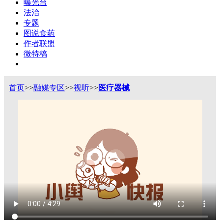
曝光台
法治
专题
图说食药
作者联盟
微特稿
首页
>>
融媒专区
>>
视听
>>
医疗器械