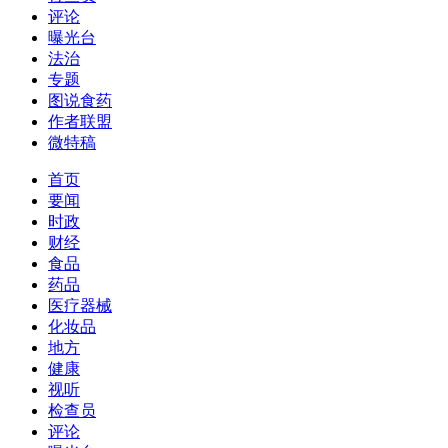
评论
曝光台
法治
专题
图说食药
作者联盟
微特稿
首页
要闻
时政
财经
食品
药品
医疗器械
化妆品
地方
健康
视听
检查员
评论