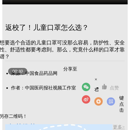
返校了！儿童口罩怎么选？
想要选个合适的儿童口罩可没那么容易，防护性、安全
性、舒适性都要考虑到。那么，究竟什么样的口罩才靠
谱？
分享至
00:40
来源：中国食品药品网
×
作者：中国医药报社视频工作室
点赞
右
键
点
击
另存二维码！
相关推荐
更多>