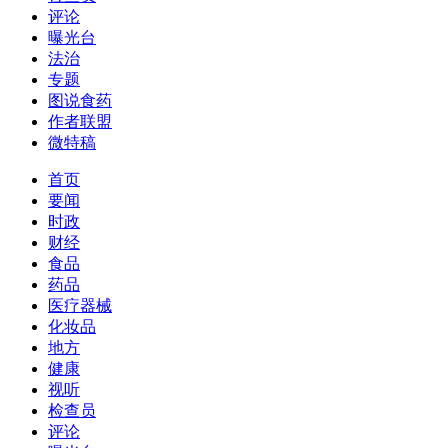
评论
曝光台
法治
专题
图说食药
作者联盟
微特稿
首页
要闻
时政
财经
食品
药品
医疗器械
化妆品
地方
健康
视听
检查员
评论