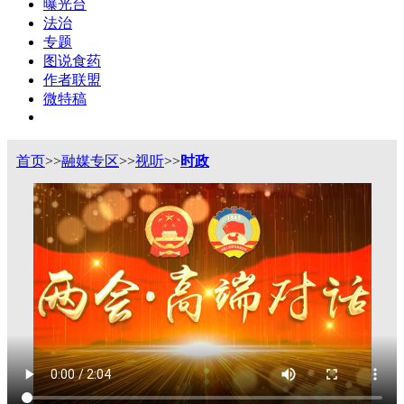
曝光台
法治
专题
图说食药
作者联盟
微特稿
首页
>>
融媒专区
>>
视听
>>
时政