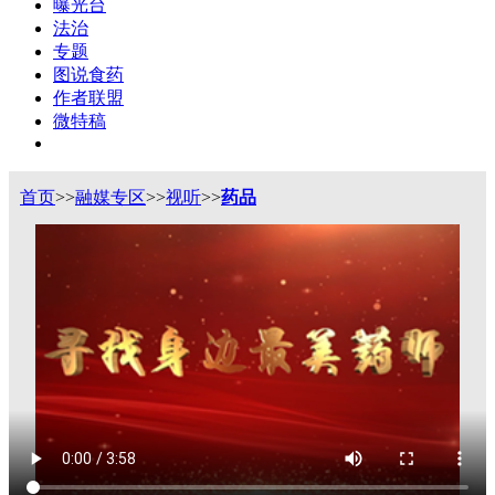
曝光台
法治
专题
图说食药
作者联盟
微特稿
首页
>>
融媒专区
>>
视听
>>
药品