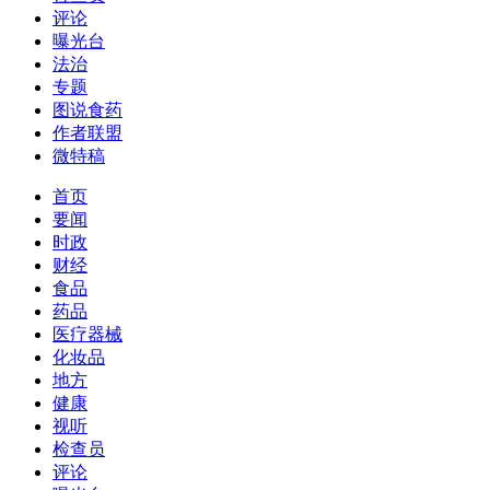
评论
曝光台
法治
专题
图说食药
作者联盟
微特稿
首页
要闻
时政
财经
食品
药品
医疗器械
化妆品
地方
健康
视听
检查员
评论