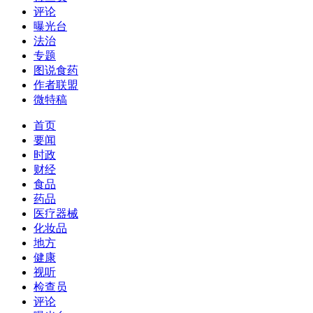
评论
曝光台
法治
专题
图说食药
作者联盟
微特稿
首页
要闻
时政
财经
食品
药品
医疗器械
化妆品
地方
健康
视听
检查员
评论