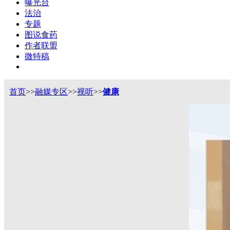
曝光台
法治
专题
图说食药
作者联盟
微特稿
首页
>>
融媒专区
>>
视听
>>
健康