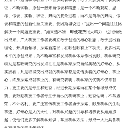
证，不断试验。原创一般来自假设和猜想，是一个不断观察、思
考、假设、实验、求证、归纳的复杂过程，而不是简单的归纳。假
设和猜想的创新性至关重要。爱因斯坦说过：“提出一个问题往往比
解决一个问题更重要。”如果选不准，即使花费很大精力，也很难做
出成果。广大科技工作者要树立敢于创造的雄心壮志，敢于提出新
理论、开辟新领域、探索新路径，在独创独有上下功夫。要多出高
水平的原创成果，为不断丰富和发展科学体系作出贡献。科学研究
特别是基础研究的出发点往往是科学家探究自然奥秘的好奇心。从
实践看，凡是取得突出成就的科学家都是凭借执着的好奇心、事业
心，终身探索成就事业的。有研究表明，科学家的优势不仅靠智
力，更主要的是专注和勤奋，经过长期探索而在某个领域形成优
势。要鼓励科技工作者专注于自己的科研事业，勤奋钻研，不慕虚
荣，不计名利。要广泛宣传科技工作者勇于探索、献身科学的生动
事迹。好奇心是人的天性，对科学兴趣的引导和培养要从娃娃抓
起，使他们更多了解科学知识，掌握科学方法，形成一大批具备科
学家潜质的青少年群体。