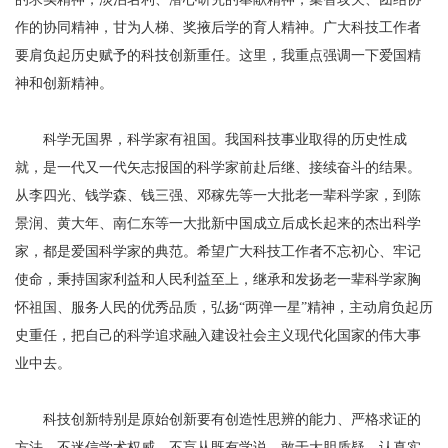
作的协同精神，甘为人梯、奖掖后学的育人精神。广大科技工作者
要肩负起历史赋予的科技创新重任。这里，我重点强调一下爱国精
神和创新精神。
科学无国界，科学家有祖国。我国科技事业取得的历史性成
就，是一代又一代矢志报国的科学家前赴后继、接续奋斗的结果。
从李四光、钱学森、钱三强、邓稼先等一大批老一辈科学家，到陈
景润、黄大年、南仁东等一大批新中国成立后成长起来的杰出科学
家，都是爱国科学家的典范。希望广大科技工作者不忘初心、牢记
使命，秉持国家利益和人民利益至上，继承和发扬老一辈科学家胸
怀祖国、服务人民的优秀品质，弘扬“两弹一星”精神，主动肩负起历
史重任，把自己的科学追求融入建设社会主义现代化国家的伟大事
业中去。
科技创新特别是原始创新要有创造性思辨的能力、严格求证的
方法，不迷信学术权威，不盲从既有学说，敢于大胆质疑，认真实