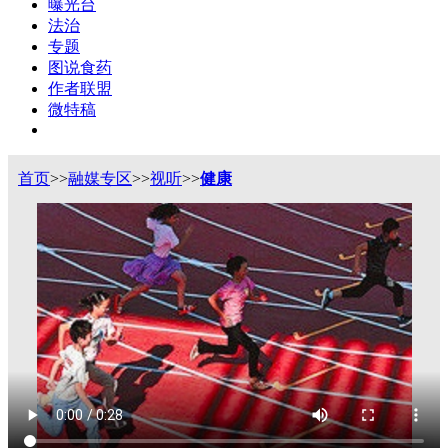
曝光台
法治
专题
图说食药
作者联盟
微特稿
首页
>>
融媒专区
>>
视听
>>
健康