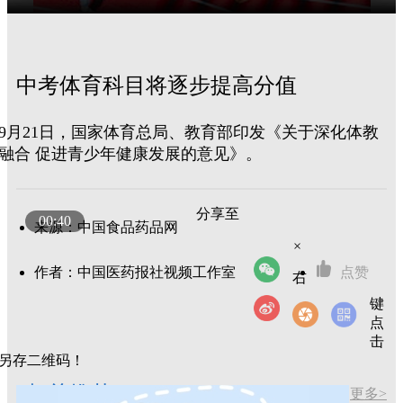
中考体育科目将逐步提高分值
9月21日，国家体育总局、教育部印发《关于深化体教
融合 促进青少年健康发展的意见》。
分享至
00:40
来源：中国食品药品网
×
作者：中国医药报社视频工作室
点赞
右
键
点
击
另存二维码！
相关推荐
更多>