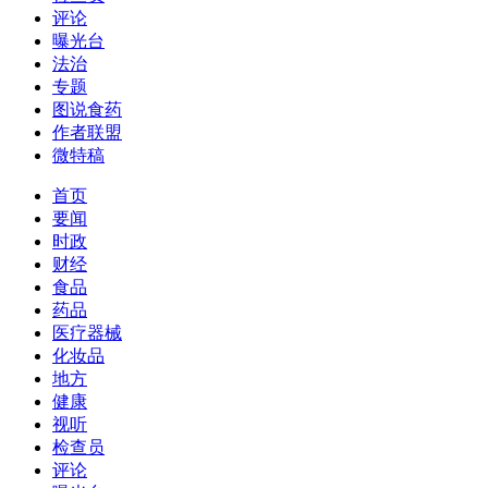
评论
曝光台
法治
专题
图说食药
作者联盟
微特稿
首页
要闻
时政
财经
食品
药品
医疗器械
化妆品
地方
健康
视听
检查员
评论