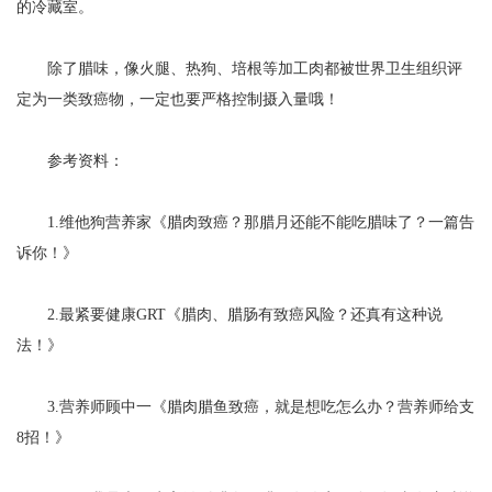
的冷藏室。
除了腊味，像火腿、热狗、培根等加工肉都被世界卫生组织评
定为一类致癌物，一定也要严格控制摄入量哦！
参考资料：
1.维他狗营养家《腊肉致癌？那腊月还能不能吃腊味了？一篇告
诉你！》
2.最紧要健康GRT《腊肉、腊肠有致癌风险？还真有这种说
法！》
3.营养师顾中一《腊肉腊鱼致癌，就是想吃怎么办？营养师给支
8招！》