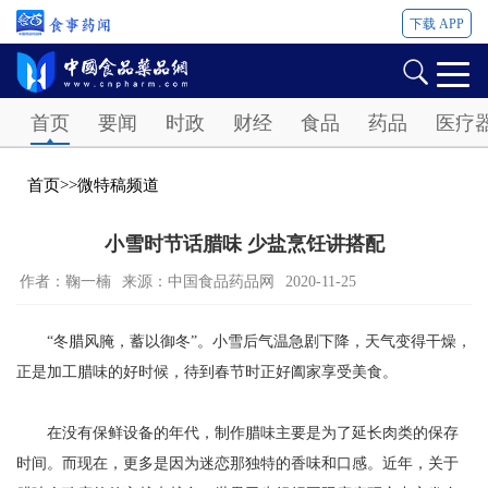
下载 APP
Password
首页
要闻
时政
财经
食品
药品
医疗
首页
>>
微特稿频道
小雪时节话腊味 少盐烹饪讲搭配
作者：鞠一楠
来源：中国食品药品网
2020-11-25
“冬腊风腌，蓄以御冬”。小雪后气温急剧下降，天气变得干燥，
正是加工腊味的好时候，待到春节时正好阖家享受美食。
在没有保鲜设备的年代，制作腊味主要是为了延长肉类的保存
时间。而现在，更多是因为迷恋那独特的香味和口感。近年，关于