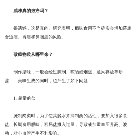
腊味真的致癌吗？
很遗憾，这是真的。研究表明，腊味食用不当确实会增加罹患
食道癌、胃癌和鼻咽癌的风险。
致癌物质从哪里来？
制作腊味，一般会经过腌制、晾晒或烟熏、通风存放等步
骤……美味生成的同时，也产生了如下问题：
1. 超量的盐
腌制肉类时，为了使其脱水并抑制酶的活性，要加入很多食
盐。长期食用腊味，容易盐摄入过量，导致或加重血压升高、波
动，对心血管产生不利影响。