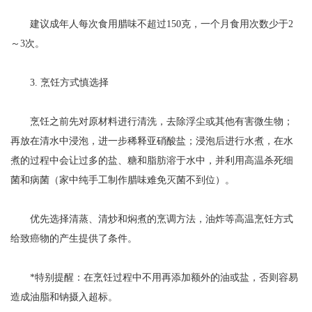
建议成年人每次食用腊味不超过150克，一个月食用次数少于2
～3次。
3. 烹饪方式慎选择
烹饪之前先对原材料进行清洗，去除浮尘或其他有害微生物；
再放在清水中浸泡，进一步稀释亚硝酸盐；浸泡后进行水煮，在水
煮的过程中会让过多的盐、糖和脂肪溶于水中，并利用高温杀死细
菌和病菌（家中纯手工制作腊味难免灭菌不到位）。
优先选择清蒸、清炒和焖煮的烹调方法，油炸等高温烹饪方式
给致癌物的产生提供了条件。
*特别提醒：在烹饪过程中不用再添加额外的油或盐，否则容易
造成油脂和钠摄入超标。