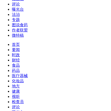
评论
曝光台
法治
专题
图说食药
作者联盟
微特稿
首页
要闻
时政
财经
食品
药品
医疗器械
化妆品
地方
健康
视听
检查员
评论