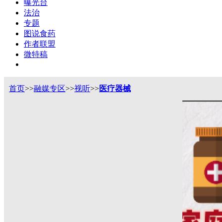
曝光台
法治
专题
图说食药
作者联盟
微特稿
首页
>>
融媒专区
>>
视听
>>
医疗器械