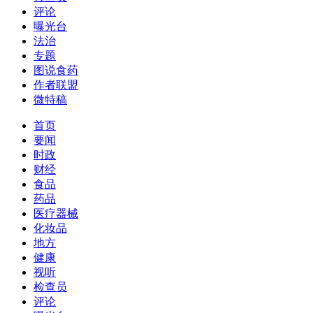
评论
曝光台
法治
专题
图说食药
作者联盟
微特稿
首页
要闻
时政
财经
食品
药品
医疗器械
化妆品
地方
健康
视听
检查员
评论