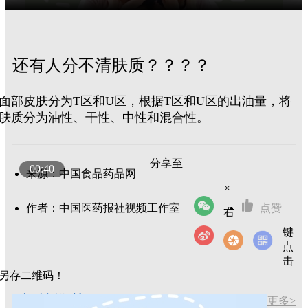
还有人分不清肤质？？？？
面部皮肤分为T区和U区，根据T区和U区的出油量，将
肤质分为油性、干性、中性和混合性。
分享至
00:40
来源：中国食品药品网
×
作者：中国医药报社视频工作室
点赞
右
键
点
击
另存二维码！
相关推荐
更多>