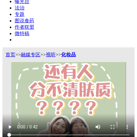
曝光台
法治
专题
图说食药
作者联盟
微特稿
首页
>>
融媒专区
>>
视听
>>
化妆品