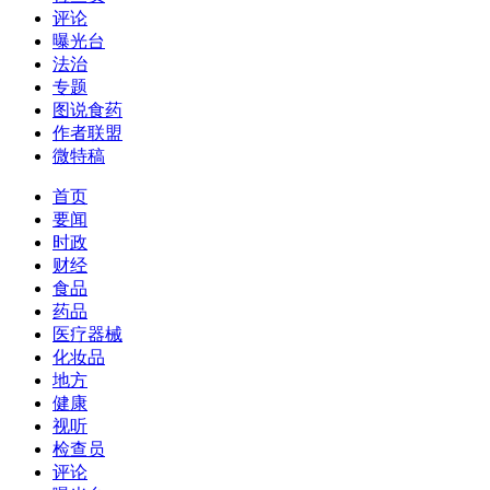
评论
曝光台
法治
专题
图说食药
作者联盟
微特稿
首页
要闻
时政
财经
食品
药品
医疗器械
化妆品
地方
健康
视听
检查员
评论