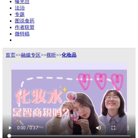
曝光台
法治
专题
图说食药
作者联盟
微特稿
首页
>>
融媒专区
>>
视听
>>
化妆品