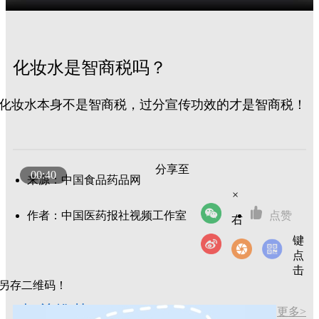
化妆水是智商税吗？
化妆水本身不是智商税，过分宣传功效的才是智商税！
分享至
00:40
来源：中国食品药品网
×
作者：中国医药报社视频工作室
点赞
右
键
点
击
另存二维码！
相关推荐
更多>