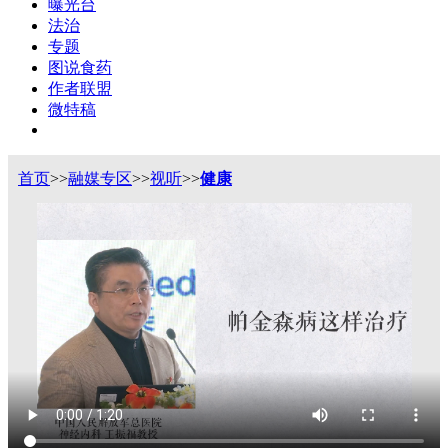
曝光台
法治
专题
图说食药
作者联盟
微特稿
首页
>>
融媒专区
>>
视听
>>
健康