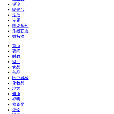
评论
曝光台
法治
专题
图说食药
作者联盟
微特稿
首页
要闻
时政
财经
食品
药品
医疗器械
化妆品
地方
健康
视听
检查员
评论