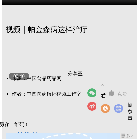
视频｜帕金森病这样治疗
分享至
00:40
来源：中国食品药品网
×
作者：中国医药报社视频工作室
点赞
右
键
点
击
另存二维码！
相关推荐
更多>