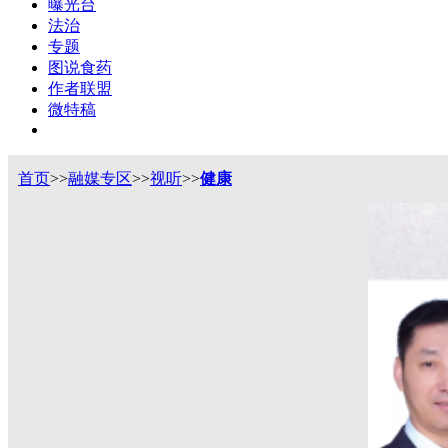
曝光台
法治
专题
图说食药
作者联盟
微特稿
首页
>>
融媒专区
>>
视听
>>
健康