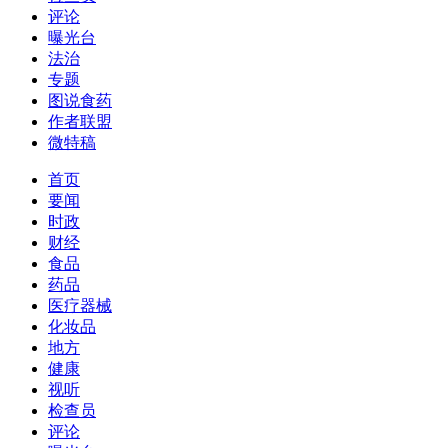
评论
曝光台
法治
专题
图说食药
作者联盟
微特稿
首页
要闻
时政
财经
食品
药品
医疗器械
化妆品
地方
健康
视听
检查员
评论