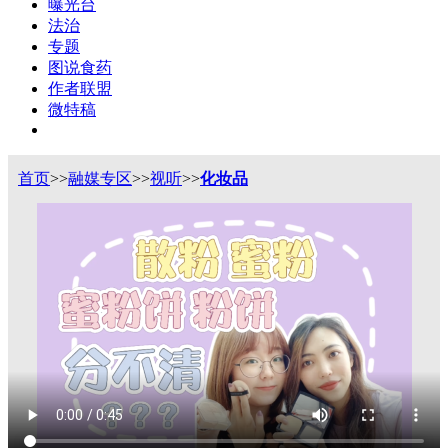
曝光台
法治
专题
图说食药
作者联盟
微特稿
首页
>>
融媒专区
>>
视听
>>
化妆品