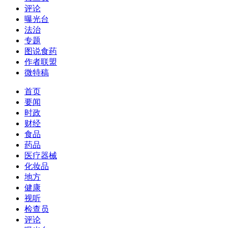
评论
曝光台
法治
专题
图说食药
作者联盟
微特稿
首页
要闻
时政
财经
食品
药品
医疗器械
化妆品
地方
健康
视听
检查员
评论