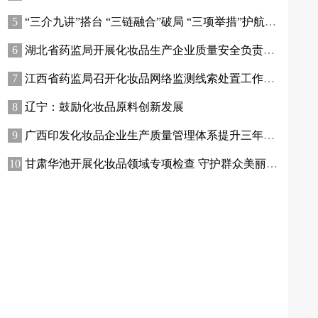
“三介九讲”搭台 “三链融合”破局 “三项举措”护航——青海高原特色化妆品原料产业迈出实质性步伐
湖北省药监局开展化妆品生产企业质量安全负责人专题培训暨现场观摩活动
江西省药监局召开化妆品网络监测线索处置工作推进会
辽宁：鼓励化妆品原料创新发展
广西印发化妆品企业生产质量管理体系提升三年行动方案
甘肃华池开展化妆品领域专项检查 守护群众美丽消费安全