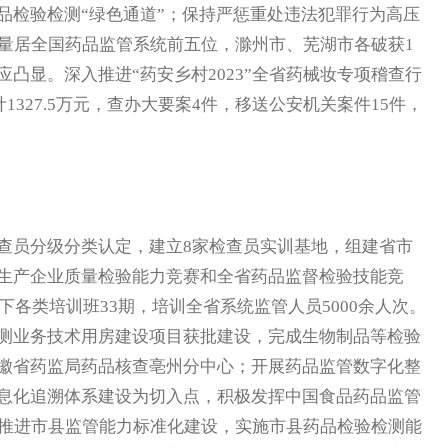
品检验检测“绿色通道”；保持严惩重处违法犯罪行为高压
数量居全国药品监管系统前五位，滁州市、芜湖市各破获1
凸显。深入推进“药安乡村2023”全省药械妆专项稽查行
1327.5万元，查办大要案4件，移送公安机关案件15件，
员分级分类认定，建立8家检查员实训基地，组建省市
生产企业质量检验能力竞赛和全省药品监督检验技能竞
下各类培训班33期，培训全省系统监管人员5000余人次。
测业务技术用房建设项目获批建设，完成生物制品等检验
徽省药监局药品核查亳州分中心；开展药品监管数字化整
息化追溯体系建设为切入点，积极发挥中国食品药品监管
措推进市县监管能力标准化建设，实施市县药品检验检测能