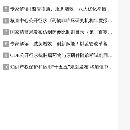
专家解读 | 监管提质、服务增效！八大优化举措助力提升化妆品行业创新活力
核查中心公开征求《药物非临床研究机构年度报告指南（征求意见稿）》意见
国家药监局发布仿制药参比制剂目录（第一百零七批）
专家解读丨减负增效、创新赋能！以监管改革蓄力擦亮“渝妆”产业名片
CDE公开征求抗肿瘤药物与原研伴随诊断试剂同步开发有关事项意见
知识产权保护和运用“十五五”规划发布 将加强中医药知识产权保护