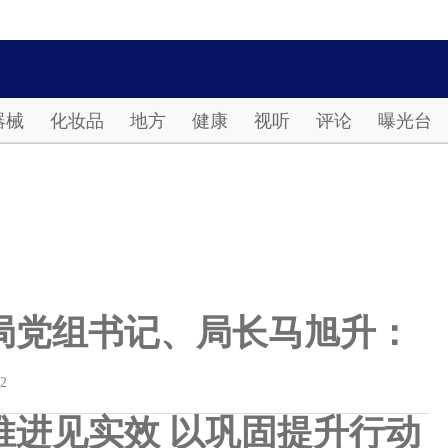
Password
器械
化妆品
地方
健康
视听
评论
曝光台
局党组书记、局长马旭升：
22
推进见实效 以巩固提升行动