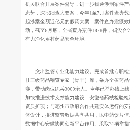
机关联合开展案件督导，进一步畅通涉刑案件产
态势，深挖细查大要案，今年1至7月案件查办
起涉案金额近亿元的假药大案，案件查办震慑效应
动，截至8月底，全省查办案件1878件，罚没合计
有力净化乡村药品安全环境。
突出监管专业化能力建设。完成首批专职检查
县三级药品稽查专家（骨干）库，举办全省药品
赛，带动岗位练兵3000余人。今年已举办线上线
加快推进技术支撑能力建设，安徽省药械检验检
资质扩项；与亳州市政府合作共建实体运行的安
体设计，推进监管数据共享共用，以中药饮片信
数据中心安徽协同创新平台作用。采取31项举