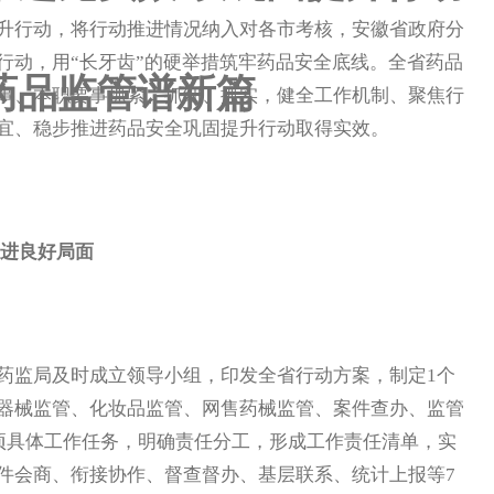
行动，将行动推进情况纳入对各市考核，安徽省政府分
行动，用“长牙齿”的硬举措筑牢药品安全底线。全省药品
药品监管谱新篇
事、本职要事抓紧、抓细、抓实，健全工作机制、聚焦行
宜、稳步推进药品安全巩固提升行动取得实效。
进良好局面
监局及时成立领导小组，印发全省行动方案，制定1个
器械监管、化妆品监管、网售药械监管、案件查办、监管
9项具体工作任务，明确责任分工，形成工作责任清单，实
件会商、衔接协作、督查督办、基层联系、统计上报等7