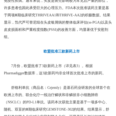
免疫性疾病。通常来说，头皮是斑秃影响较为常见且严重的部位，
许多患者也因此承受巨大的心理压力。FDA本次批准该药主要是基
于两项Ⅲ期临床研究THRIVEAA1和THRIVE-AA2的积极数据。结果
显示，氘代芦可替尼组在头皮银屑病的整体临床评估(ss-PGA)以及头
皮皮损面积和严重程度指数(PSSI)的改善方面，均显著优于安慰剂
组。
欧盟批准三款新药上市
7月份，欧盟批准了3款新药上市（详见表3）。根据
Pharmadigger数据库，这3款新药均非全球首次批准上市的新药。
舒格利单抗（商品名：Cejemly）是基石药业研发的全球首个在
欧洲上市的、联合化疗一线治疗鳞状和非鳞状非小细胞肺癌
（NSCLC）的PD-L1单抗。该药本次获批主要是基于一项多中心、
随机、双盲的Ⅲ期临床研究GEMSTONE-302的结果。结果显示，舒