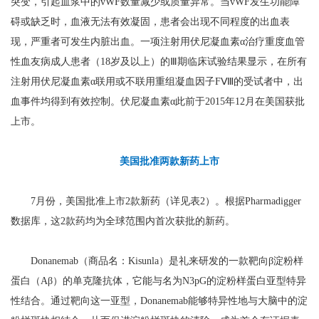
突变，引起血浆中的vWF数量减少或质量异常。当vWF发生功能障
碍或缺乏时，血液无法有效凝固，患者会出现不同程度的出血表
现，严重者可发生内脏出血。一项注射用伏尼凝血素α治疗重度血管
性血友病成人患者（18岁及以上）的Ⅲ期临床试验结果显示，在所有
注射用伏尼凝血素α联用或不联用重组凝血因子FⅧ的受试者中，出
血事件均得到有效控制。伏尼凝血素α此前于2015年12月在美国获批
上市。
美国批准两款新药上市
7月份，美国批准上市2款新药（详见表2）。根据Pharmadigger
数据库，这2款药均为全球范围内首次获批的新药。
Donanemab（商品名：Kisunla）是礼来研发的一款靶向β淀粉样
蛋白（Aβ）的单克隆抗体，它能与名为N3pG的淀粉样蛋白亚型特异
性结合。通过靶向这一亚型，Donanemab能够特异性地与大脑中的淀