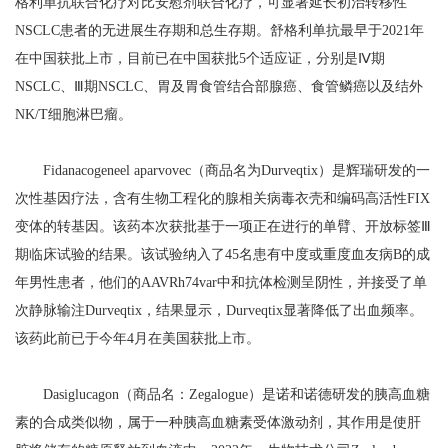
格利单抗联合化疗对比安慰剂联合化疗，可显著延长初治转移性
NSCLC患者的无进展生存期和总生存期。舒格利单抗最早于2021年
在中国获批上市，目前已在中国获批5个适应证，分别是Ⅳ期
NSCLC、Ⅲ期NSCLC、胃及胃食管结合部腺癌、食管鳞癌以及结外
NK/T细胞淋巴瘤。
Fidanacogeneel aparvovec（商品名为Durveqtix）是辉瑞研发的一
次性基因疗法，含有生物工程化的腺相关病毒衣壳和编码高活性FIX
变体的转基因。该药本次获批基于一项正在进行的单臂、开放标签Ⅲ
期临床试验的结果。该试验纳入了45名患有中度或重度血友病B的成
年男性患者，他们的AAVRh74var中和抗体检测呈阴性，并接受了单
次静脉输注Durveqtix，结果显示，Durveqtix显著降低了出血频率。
该药此前已于今年4月在美国获批上市。
Dasiglucagon（商品名：Zegalogue）是诺和诺德研发的胰高血糖
素的合成类似物，属于一种胰高血糖素受体激动剂，其作用是使肝