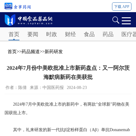
下载 APP
Password
首页
要闻
时政
财经
食品
药品
医疗
首页
>>
药品频道
>>
新药研发
2024年7月份中美欧批准上市新药盘点：又一阿尔茨
海默病新药在美获批
作者：陈倩
来源：中国医药报
2024-08-23
2024年7月中美欧批准上市的新药中，有两款“全球新”药物在美
国获批上市。
其中，礼来研发的新一代抗β淀粉样蛋白（Aβ）单抗Donanemab