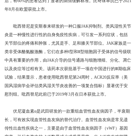
后，有60%的患者达到了显著的病情缓解标准。比奇珠单抗已于2021
年8月在欧盟获批上市。
吡西替尼是安斯泰来研发的一种口服JAK抑制剂。类风湿性关节
炎是一种慢性进行性的自身免疫性疾病，可引发一系列症状，包括
关节部位的疼痛和肿胀，尤其是手、足和膝关节部位。JAK家族是一
类非受体酪氨酸激酶，它们在多种Ⅰ型和Ⅱ型细胞因子受体的信号级联
中具有重要的作用，由JAK介导的信号通路与细胞增殖、分化、凋亡
以及炎症等过程有关。该药本次获批基于一项在中国进行的Ⅲ期临床
试验，结果显示，患者使用吡西替尼第24周时，ACR20反应率（美
国风湿病学会评估类风湿关节炎改善的一项复合指标）显著优于安
慰剂组。吡西替尼此前已于2019年3月在日本获批上市。
伏尼凝血素α是武田研发的一款重组血管性血友病因子，半衰期
长，可有效实现血管性血友病的替代治疗。血管性血友病是常见遗
传性出血性疾病之一，主要是由于血管性血友病因子（vWF）基因