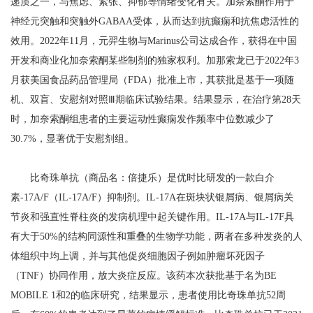
递质之一，与焦虑、紧张、抑郁等情绪变化有关。加奈索酮作用于
神经元突触和突触外GABAA受体，从而达到抗癫痫和抗焦虑活性的
效用。2022年11月，元羿生物与Marinus公司达成合作，获得在中国
开发和商业化加奈索酮某些制剂的独家权利。加那索龙已于2022年3
月获美国食品药品管理局（FDA）批准上市，其获批是基于一项随
机、双盲、安慰剂对照Ⅲ期临床试验结果。结果显示，在治疗第28天
时，加奈索酮组患者的主要运动性癫痫发作频率中位数减少了
30.7%，显著优于安慰剂组。
比奇珠单抗（商品名：倍捷乐）是优时比研发的一款白介
素-17A/F（IL-17A/F）抑制剂。IL-17A在斑块状银屑病、银屑病关
节炎和强直性脊柱炎的发病机理中起关键作用。IL-17A与IL-17F具
有大于50%的结构同源性和重叠的生物学功能，两者在多种发炎的人
体组织中均上调，并与其他促炎细胞因子例如肿瘤坏死因子
（TNF）协同作用，放大炎症反应。该药本次获批基于名为BE
MOBILE 1和2的临床研究，结果显示，患者使用比奇珠单抗52周