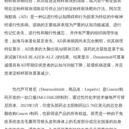
粉样斑块相结合，从而促进淀粉样斑块的清除，成为首个有证据表
明在淀粉样斑块清除后可停止治疗的淀粉样斑块靶向疗法。阿尔茨
海默病（AD）是一种以进行性认知障碍和行为损害为特征的中枢神
经退行性疾病。该病的主要临床表现为严重的认知功能减退、进行
性记忆丧失、逆行性和顺行性健忘， 并伴有严重的组织病理学改
变，如海马体退化甚至丧失。AD具体病因尚未完全阐明，但其病理
特征显示，AD患者的大脑出现Aβ斑块沉积。该药此次获批是基于临
床试验TRAILBLAZER-ALZ 2的结果。结果显示，Donanemab可显著
减缓具有AD早期症状患者的认知与功能下降，延缓疾病进展，并且
患者淀粉样斑块显著减少。
氘代芦可替尼（Deuruxolitinib，商品名：Leqselvi）是Concert制
药开发的一款口服JAK1/JAK2抑制剂，通过氘代化学技术修饰芦可替
尼而来。2023年3月，印度头部药企太阳制药以5.76亿美元的总交易
额收购Concer t制药，也获得该产品的所有权益。斑秃是一种由于免
疫系统攻击毛囊而导致头皮和身体上的毛发部分或完全脱落的自身