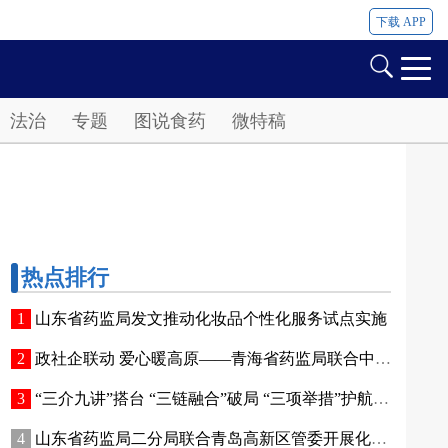
下载 APP
法治
专题
图说食药
微特稿
热点排行
山东省药监局发文推动化妆品个性化服务试点实施
政社企联动 爱心暖高原——青海省药监局联合中国香料香精化妆品工业协会开展公益捐赠活动
“三介九讲”搭台 “三链融合”破局 “三项举措”护航——青海高原特色化妆品原料产业迈出实质性步伐
山东省药监局二分局联合青岛高新区管委开展化妆品新原料注册备案赋能专题交流活动