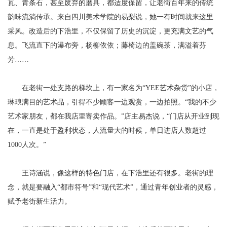
瓦、青条石，甚至废弃的磨具，都适度保留，让老街百年来的传统
韵味流淌传承。来自四川美术学院的易梨说，她一有时间就来这里
采风。改造后的下浩里，不仅保留了历史的沉淀，更充满文艺的气
息。飞流直下的瀑布旁，杨柳依依；藤椅边的盖碗茶，满溢着芬
芳……
在老街一处支路的梯坎上，有一家名为“YEE艺术杂货”的小店，
琳琅满目的艺术品，引得不少顾客一边观赏，一边拍照。“我的不少
艺术家朋友，都在我店里寄卖作品。”店主易杰说，“门店从开业到现
在，一直是处于盈利状态，人流量大的时候，单日进店人数超过
1000人次。”
王诗涵说，像这样的特色门店，在下浩里还有很多。老街的理
念，就是要融入“都市符号”和“现代艺术”，通过青年创业者的灵感，
赋予老街新生活力。