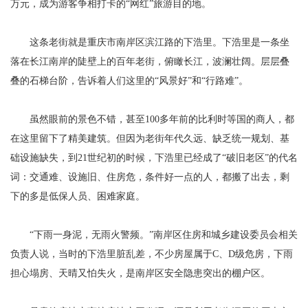
万元，成为游客争相打卡的“网红”旅游目的地。
这条老街就是重庆市南岸区滨江路的下浩里。下浩里是一条坐
落在长江南岸的陡壁上的百年老街，俯瞰长江，波澜壮阔。层层叠
叠的石梯台阶，告诉着人们这里的“风景好”和“行路难”。
虽然眼前的景色不错，甚至100多年前的比利时等国的商人，都
在这里留下了精美建筑。但因为老街年代久远、缺乏统一规划、基
础设施缺失，到21世纪初的时候，下浩里已经成了“破旧老区”的代名
词：交通难、设施旧、住房危，条件好一点的人，都搬了出去，剩
下的多是低保人员、困难家庭。
“下雨一身泥，无雨火警频。”南岸区住房和城乡建设委员会相关
负责人说，当时的下浩里脏乱差，不少房屋属于C、D级危房，下雨
担心塌房、天晴又怕失火，是南岸区安全隐患突出的棚户区。