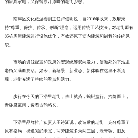
的家具家电，又保留原汁原味的老街乡愁。
南岸区文化旅游委副主任卢佃明说，自2016年以来，政府秉
持“尊重、保护、传承、创新”理念，运用传统工艺技法，对老街原有
85栋房屋建筑进行设施优化，有效还原了辖内建筑和街巷的传统风
貌。
市场的资源配置和政府的宏观统筹双向发力，使濒死的下浩里
老街又满血复活。如今，新场景、新业态、新体验在这里不断涌
现，老街充满了持续的看点和活力。
步行在今天的下浩里老街，依山就势，蜿蜒盘行。拾阶而上，
青砖黛瓦间，透着古韵悠长。
下浩里品牌推广负责人王诗涵说，改造后的老街，充分尊重了
原有格局，街道3至5米宽，两旁建筑多为两三层，老青砖、旧灰