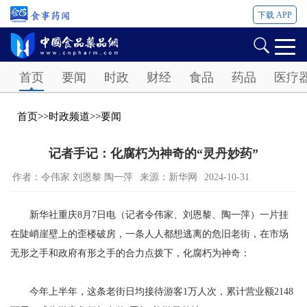
下载 APP
Password
首页
要闻
时政
财经
食品
药品
医疗
首页
>>
时政频道
>>
要闻
记者手记：化腐朽为神奇的“灵丹妙药”
作者：令伟家 刘恩黎 陶一萍
来源：新华网
2024-10-31
新华社重庆8月7日电（记者令伟家、刘恩黎、陶一萍）一片挂
在陡峭崖壁上的歪楼破房，一条人人都想逃离的危旧老街，在市场
无形之手和政府有形之手的合力点拨下，化腐朽为神奇：
今年上半年，这条老街日均接待游客1万人次，累计营业额2148