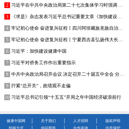
习近平在中共中央政治局第二十七次集体学习时强调 强化政治引领 深化创新发展 高质量推进国防和军队现代化
《求是》杂志发表习近平总书记重要文章《加快建设健康中国》
牢记初心使命 奋进复兴征程丨四川阿坝藏族羌族自治州赓续红色血脉、厚植生态优势—— 红色旅游火 高原绿意浓
牢记初心使命 奋进复兴征程丨宁夏西吉县弘扬伟大长征精神——讲好红色故事发展乡村产业
习近平：加快建设健康中国
习近平对侨务工作作出重要指示
中共中央政治局召开会议 决定召开二十届五中全会 分析研究当前经济形势和经济工作 中共中央总书记习近平主持会议
拧紧“总开关”，政绩观不走偏
习近平总书记引领“十五五”开局之年中国经济破浪前行
健康中国网
关于我们
人才招聘
版权声明
投稿方式
你问我答
合作咨询
信息保护