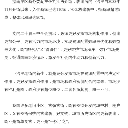
据南岸区商务委副主任刘江勇介绍，改造后的下浩里自2022年
11月开街以来，入住商家已达110家，70余栋建筑中，招商率超过9
成，整体出租率达90%。
党的二十届三中全会提出，必须更好发挥市场机制作用，创造
更加公平、更有活力的市场环境，实现资源配置效率最优化和效益
最大化，既“放得活”又“管得住”，更好维护市场秩序、弥补市场失
灵，畅通国民经济循环，激发全社会内生动力和创新活力。
下浩里老街的新生，就是充分发挥市场在资源配置中的决定性
作用，更好发挥政府作用，是市场和政府密切配合的结果。市场没
有惟利是图，政府没有越位缺位，二者各负其责、缺一不可。
我国许多老旧小区、古镇古街，既有亟待开发的城中村、棚户
区，又有亟需保护的古建筑、好文物。城市历史街区的更新改造，
既不是简单复古，更不是“一拆了之”。