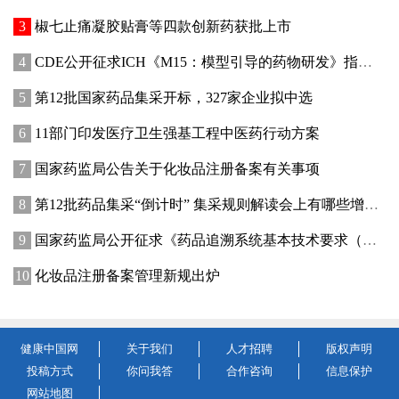
椒七止痛凝胶贴膏等四款创新药获批上市
CDE公开征求ICH《M15：模型引导的药物研发》指导原则实施建议和中文翻译稿意见
第12批国家药品集采开标，327家企业拟中选
11部门印发医疗卫生强基工程中医药行动方案
国家药监局公告关于化妆品注册备案有关事项
第12批药品集采“倒计时” 集采规则解读会上有哪些增量信息？
国家药监局公开征求《药品追溯系统基本技术要求（修订征求意见稿）》意见
化妆品注册备案管理新规出炉
健康中国网
关于我们
人才招聘
版权声明
投稿方式
你问我答
合作咨询
信息保护
网站地图