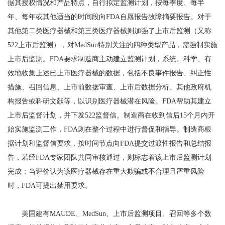
据其授权情况和产品特点，自行拟定监测计划，按每季度、每半
年、每年或其他适当的时间段向FDA自愿报告故障摘要报告。对于
其他第二类医疗器械和第三类医疗器械则加强了上市后监测（又称
522上市后监测），对MedSun特别关注的四种类型产品，需强制实施
上市后监测。FDA要求制造商主动建立监测计划，系统、科学、有
效地收集上述已上市医疗器械的数据，包括不良事件报告、纠正性
措施、召回信息、上市前数据审查、上市后数据分析、其他政府机
构报告或科研文献等，以识别医疗器械潜在风险。FDA帮助其建立
上市后监督计划，并下发522监督信。制造商在收到信后15个月内开
始实施监测工作，FDA则在整个过程中进行督促和指导。制造商根
据计划和监督信要求，按时间节点向FDA提交过渡性报告和总结报
告，若经FDA专家团队共同审核通过，则标志着该上市后监测计划
完成；当评价认为该医疗器械存在重大欺骗或不合理且严重风险
时，FDA可提出禁用要求。
美国建有MAUDE、MedSun、上市后监测项目、召回等多个数