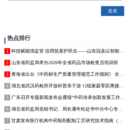
热点排行
科技赋能强监管 信用筑基护民生——山东冠县以智能管控提质“两定机构”医保服务能力
山东省药监局举办2026年全省药品市场检查员培训班
青海省出台《中药材生产质量管理规范工作细则》 全面强化中药材质量源头管控
湖北省武汉药检所开放科普亲子游 12组家庭零距离接触药品检验
广东召开专题新闻发布会通报“中药传承创新发展工作成效”
湖北省药监局党组书记、局长潘年松赴华中分中心专题调研全面从严治党工作 强调以高质量党建引领药监事业行稳致远
甘肃发布医疗机构中药制剂配制工艺研究技术指南（试行）