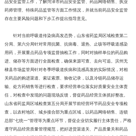
品安全监管工作，了解菏泽市药品安全监管、药品网络销售、执业
药师管理、特殊药品监管等方面工作情况，并就当前药品安全监管
存在主要风险问题和下步工作提出指导意见。
针对当前呼吸道传染病高发态势，山东省药监局区域检查第二
分局、第六分局针对常用抗菌、抗病毒、退热、止咳等呼吸道感染
用药，开展重点药品专项监督抽检工作，同时对抽样单位的药品购
进、储存等方面进行全面检查，确保来源可查、去向可追。滨州无
棣县市场监管局针对冬季呼吸道疾病和流感高发的实际情况，对相
关药品的购进渠道、索证索票、验收记录，以及冷链药品储存运
输、处方药销售等进行检查，要求经营单位落实好质量安全主体责
任，对检查中发现的问题现场反馈，督促药品经营主体抓好整改。
山东省药监局区域检查第五分局开展节前经营环节药品安全专项检
查，以农村地区、城乡接合部为重点区域，以药品网络销售、连锁
总部“七统一”管理等为重点环节，督促企业切实履行主体责任，严格
遵守药品经营质量管理规范，把好进货渠道关、产品质量关和药品