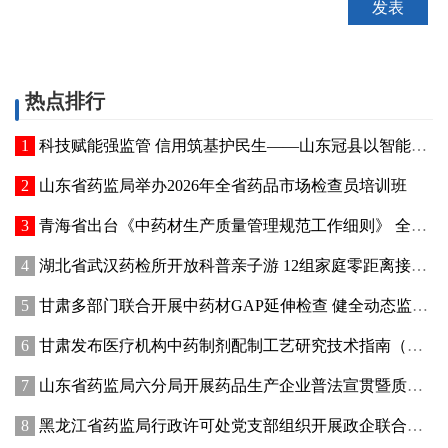
热点排行
科技赋能强监管 信用筑基护民生——山东冠县以智能管控提质“两定机构”医保服务能力
山东省药监局举办2026年全省药品市场检查员培训班
青海省出台《中药材生产质量管理规范工作细则》 全面强化中药材质量源头管控
湖北省武汉药检所开放科普亲子游 12组家庭零距离接触药品检验
甘肃多部门联合开展中药材GAP延伸检查 健全动态监管机制
甘肃发布医疗机构中药制剂配制工艺研究技术指南（试行）
山东省药监局六分局开展药品生产企业普法宣贯暨质量管理提升座谈交流活动
黑龙江省药监局行政许可处党支部组织开展政企联合主题党日活动