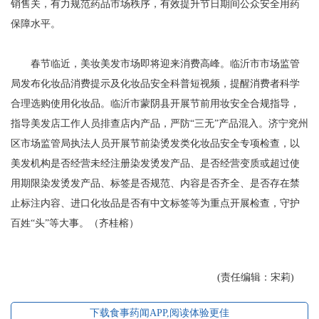
销售关，有力规范药品市场秩序，有效提升节日期间公众安全用药
保障水平。
春节临近，美妆美发市场即将迎来消费高峰。临沂市市场监管
局发布化妆品消费提示及化妆品安全科普短视频，提醒消费者科学
合理选购使用化妆品。临沂市蒙阴县开展节前用妆安全合规指导，
指导美发店工作人员排查店内产品，严防“三无”产品混入。济宁兖州
区市场监管局执法人员开展节前染烫发类化妆品安全专项检查，以
美发机构是否经营未经注册染发烫发产品、是否经营变质或超过使
用期限染发烫发产品、标签是否规范、内容是否齐全、是否存在禁
止标注内容、进口化妆品是否有中文标签等为重点开展检查，守护
百姓“头”等大事。（齐桂榕）
(责任编辑：宋莉)
下载食事药闻APP,阅读体验更佳