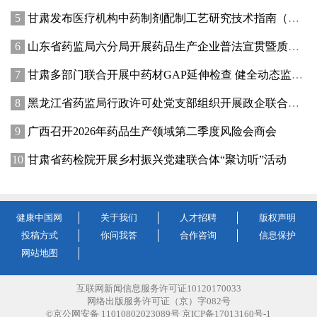
甘肃发布医疗机构中药制剂配制工艺研究技术指南（试行）
山东省药监局六分局开展药品生产企业普法宣贯暨质量管理提升座谈交流活动
甘肃多部门联合开展中药材GAP延伸检查 健全动态监管机制
黑龙江省药监局行政许可处党支部组织开展政企联合主题党日活动
广西召开2026年药品生产领域第二季度风险会商会
甘肃省药检院开展乡村振兴党建联合体“聚访听”活动
健康中国网
关于我们
人才招聘
版权声明
投稿方式
你问我答
合作咨询
信息保护
网站地图
互联网新闻信息服务许可证10120170033
网络出版服务许可证（京）字082号
©京公网安备 11010802023089号 京ICP备17013160号-1