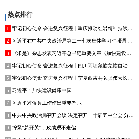
热点排行
牢记初心使命 奋进复兴征程丨重庆推动红岩精神持续焕发新的时代光芒 红岩丹心向阳开
习近平在中共中央政治局第二十七次集体学习时强调 强化政治引领 深化创新发展 高质量推进国防和军队现代化
《求是》杂志发表习近平总书记重要文章《加快建设健康中国》
牢记初心使命 奋进复兴征程丨四川阿坝藏族羌族自治州赓续红色血脉、厚植生态优势—— 红色旅游火 高原绿意浓
牢记初心使命 奋进复兴征程丨宁夏西吉县弘扬伟大长征精神——讲好红色故事发展乡村产业
习近平：加快建设健康中国
习近平对侨务工作作出重要指示
中共中央政治局召开会议 决定召开二十届五中全会 分析研究当前经济形势和经济工作 中共中央总书记习近平主持会议
拧紧“总开关”，政绩观不走偏