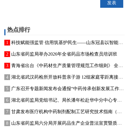
热点排行
科技赋能强监管 信用筑基护民生——山东冠县以智能管控提质“两定机构”医保服务能力
山东省药监局举办2026年全省药品市场检查员培训班
青海省出台《中药材生产质量管理规范工作细则》 全面强化中药材质量源头管控
湖北省武汉药检所开放科普亲子游 12组家庭零距离接触药品检验
广东召开专题新闻发布会通报“中药传承创新发展工作成效”
湖北省药监局党组书记、局长潘年松赴华中分中心专题调研全面从严治党工作 强调以高质量党建引领药监事业行稳致远
甘肃发布医疗机构中药制剂配制工艺研究技术指南（试行）
山东省药监局六分局开展药品生产企业普法宣贯暨质量管理提升座谈交流活动