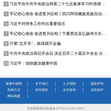
习近平在中共中央政治局第二十七次集体学习时强调 强化政治引领 深化创新发展 高质量推进国防和军队现代化
牢记初心使命 奋进复兴征程丨四川阿坝藏族羌族自治州赓续红色血脉、厚植生态优势—— 红色旅游火 高原绿意浓
习近平对侨务工作作出重要指示
牢记初心使命 奋进复兴征程丨宁夏西吉县弘扬伟大长征精神——讲好红色故事发展乡村产业
拧紧“总开关”，政绩观不走偏
中共中央政治局召开会议 决定召开二十届五中全会 分析研究当前经济形势和经济工作 中共中央总书记习近平主持会议
习近平：加快建设健康中国
健康中国网
关于我们
人才招聘
版权声明
投稿方式
你问我答
合作咨询
信息保护
网站地图
互联网新闻信息服务许可证10120170033