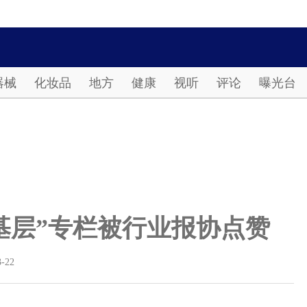
Password
器械
化妆品
地方
健康
视听
评论
曝光台
基层”专栏被行业报协点赞
3-22