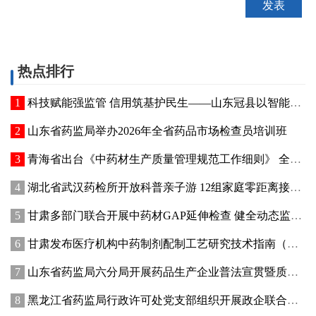
热点排行
科技赋能强监管 信用筑基护民生——山东冠县以智能管控提质“两定机构”医保服务能力
山东省药监局举办2026年全省药品市场检查员培训班
青海省出台《中药材生产质量管理规范工作细则》 全面强化中药材质量源头管控
湖北省武汉药检所开放科普亲子游 12组家庭零距离接触药品检验
甘肃多部门联合开展中药材GAP延伸检查 健全动态监管机制
甘肃发布医疗机构中药制剂配制工艺研究技术指南（试行）
山东省药监局六分局开展药品生产企业普法宣贯暨质量管理提升座谈交流活动
黑龙江省药监局行政许可处党支部组织开展政企联合主题党日活动