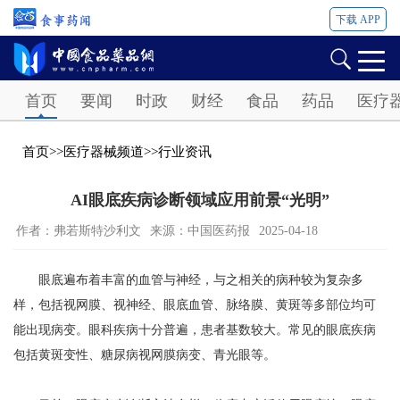
下载 APP
Password
首页
要闻
时政
财经
食品
药品
医疗
首页
>>
医疗器械频道
>>
行业资讯
AI眼底疾病诊断领域应用前景“光明”
作者：弗若斯特沙利文
来源：中国医药报
2025-04-18
眼底遍布着丰富的血管与神经，与之相关的病种较为复杂多
样，包括视网膜、视神经、眼底血管、脉络膜、黄斑等多部位均可
能出现病变。眼科疾病十分普遍，患者基数较大。常见的眼底疾病
包括黄斑变性、糖尿病视网膜病变、青光眼等。