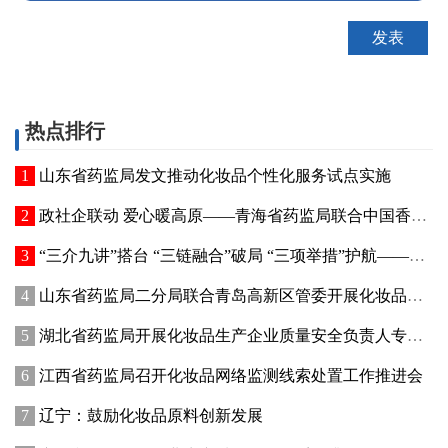
热点排行
山东省药监局发文推动化妆品个性化服务试点实施
政社企联动 爱心暖高原——青海省药监局联合中国香料香精化妆品工业协会开展公益捐赠活动
“三介九讲”搭台 “三链融合”破局 “三项举措”护航——青海高原特色化妆品原料产业迈出实质性步伐
山东省药监局二分局联合青岛高新区管委开展化妆品新原料注册备案赋能专题交流活动
湖北省药监局开展化妆品生产企业质量安全负责人专题培训暨现场观摩活动
江西省药监局召开化妆品网络监测线索处置工作推进会
辽宁：鼓励化妆品原料创新发展