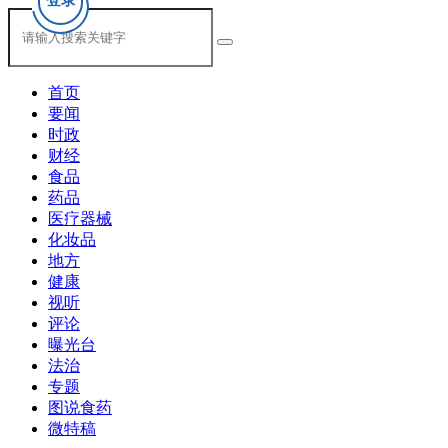
登录
首页
要闻
时政
财经
食品
药品
医疗器械
化妆品
地方
健康
视听
评论
曝光台
法治
专题
图说食药
微特稿