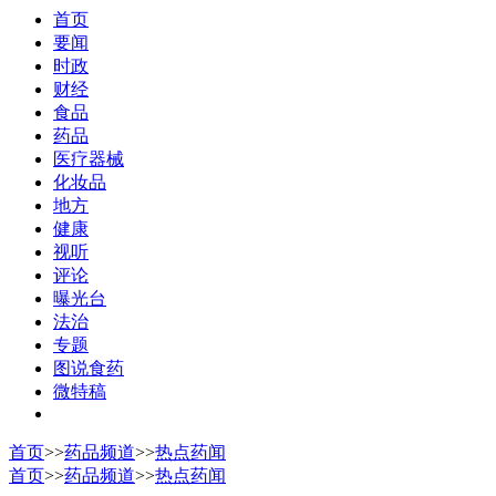
首页
要闻
时政
财经
食品
药品
医疗器械
化妆品
地方
健康
视听
评论
曝光台
法治
专题
图说食药
微特稿
首页
>>
药品频道
>>
热点药闻
首页
>>
药品频道
>>
热点药闻