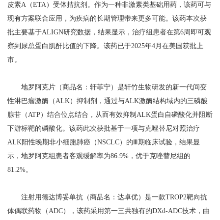
皮素A（ETA）受体拮抗剂。作为一种非激素类基础用药，该药可与
现有方案联合应用，为疾病的长期管理带来更多可能。该药本次获
批主要基于ALIGN研究数据，结果显示，治疗组患者在第6周即可观
察到尿总蛋白肌酐比值的下降。该药已于2025年4月在美国获批上
市。
地罗阿克片（商品名：轩菲宁）是轩竹生物研发的新一代间变
性淋巴瘤激酶（ALK）抑制剂，通过与ALK激酶结构域内的三磷酸
腺苷（ATP）结合位点结合，从而有效抑制ALK蛋白自磷酸化并阻断
下游标靶的磷酸化。该药此次获批基于一项与克唑替尼对照治疗
ALK阳性晚期非小细胞肺癌（NSCLC）的Ⅲ期临床试验，结果显
示，地罗阿克组患者客观缓解率为86.9%，优于克唑替尼组的
81.2%。
注射用德达博妥单抗（商品名：达卓优）是一款TROP2靶向抗
体偶联药物（ADC），该药采用第一三共独有的DXd-ADC技术，由