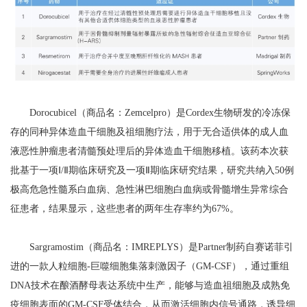
Dorocubicel（商品名：Zemcelpro）是Cordex生物研发的冷冻保
存的同种异体造血干细胞及祖细胞疗法，用于无合适供体的成人血
液恶性肿瘤患者清髓预处理后的异体造血干细胞移植。该药本次获
批基于一项Ⅰ/Ⅱ期临床研究及一项Ⅱ期临床研究结果，研究共纳入50例
极高危急性髓系白血病、急性淋巴细胞白血病或骨髓增生异常综合
征患者，结果显示，这些患者的两年生存率约为67%。
Sargramostim（商品名：IMREPLYS）是Partner制药自赛诺菲引
进的一款人粒细胞-巨噬细胞集落刺激因子（GM-CSF），通过重组
DNA技术在酿酒酵母表达系统中生产，能够与造血祖细胞及成熟免
疫细胞表面的GM-CSF受体结合，从而激活细胞内信号通路，诱导细