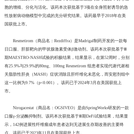
胞的增殖、分化与活化。该药本次获批基于3项在全身照射诱导的急
性放射病动物模型中完成的充分研究结果。该药最早于2018年在美
国获批上市。
Resmetirom（商品名：Rezdiffra）是Madrigal制药开发的一款每
日口服、肝脏靶向的甲状腺激素受体β激动剂。该药本次获批基于Ⅲ
期MAESTRO-NASH试验的积极结果，结果显示，在第52周时，分别
有25.9%与29.9%的80mg、100mg Resmetirom 组患者实现代谢代谢相
关脂肪性肝炎（MASH）症状消除且肝纤维化未恶化，而安慰剂组中
这一比例为9.7%（p<0.001）。该药已于2024年3月在美国获批上
市。
Nirogacestat（商品名：OGSIVEO）是由SpringWorks研发的一款
口服γ-分泌酶抑制剂。该药本次获批基于Ⅲ期DeFi试验结果，结果显
示，142例进展性纤维瘤成年患者达到无进展生存期改善的主要终
点。该药已于2023年11月在美国获批上市。