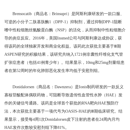
Brensocatib（商品名：Brinsupri）是阿斯利康研发的一款口服、
可逆的小分子二肽基肽酶1（DPP-1）抑制剂，通过抑制DPP-1阻断
嗜中性粒细胞丝氨酸蛋白酶（NSP）的活化，从而抑制中性粒细胞介
导的炎症反应。2016年，美国Insmed公司与阿斯利康达成协议，获
得该药的全球独家开发和商业化权益。该药此次获批主要基于Ⅲ期
ASPEN研究的积极结果，该研究共纳入1721例非囊性纤维化支气管
扩张症患者（包括41例青少年）。结果显示，10mg和25mg剂量组患
者在第52周时的年化肺部恶化发生率均低于安慰剂组。
Donidalorsen（商品名：Dawnzera）是Ionis制药研发的一款反义
寡核苷酸配体偶联药物，可阻断导致遗传性血管性水肿（HAE）发
作的关键信号通路。该药是全球首个获批的RNA靶向HAE预防疗
法，本次获批主要基于一项代号为OASIS-HAE的Ⅲ期临床研究。结
果显示，接受每4周1次Donidalorsen皮下注射的患者在24周内月均
HAE发作次数较安慰剂组下降81%。