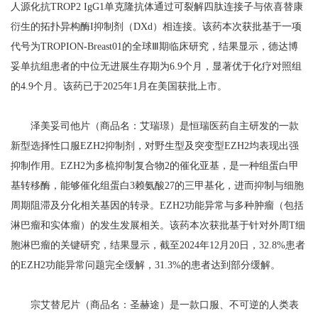
人源化抗TROP2 IgG1单克隆抗体通过可裂解四肽连接子与依喜替康
衍生的拓扑异构酶I抑制剂（DXd）相连接。该药本次获批基于一项
代号为TROPION-Breast01的全球Ⅲ期临床研究，结果显示，德达博
妥单抗组患者的中位无进展生存期为6.9个月，显著优于化疗对照组
的4.9个月。该药已于2025年1月在美国获批上市。
泽美妥司他片（商品名：艾瑞璟）是恒瑞医药自主研发的一款
新型选择性口服EZH2抑制剂，对野生型及突变型EZH2均表现出强
抑制作用。EZH2为多梳抑制复合物2的催化亚基，是一种组蛋白甲
基转移酶，能够催化组蛋白3赖氨酸27的三甲基化，进而抑制与细胞
周期阻滞及分化相关基因的转录。EZH2功能异常与多种肿瘤（包括
淋巴瘤和实体瘤）的发生发展相关。该药本次获批基于针对外周T细
胞淋巴瘤的关键研究，结果显示，截至2024年12月20日，32.8%患者
的EZH2功能异常问题完全缓解，31.3%的患者达到部分缓解。
宗艾替尼片（商品名：圣赫途）是一款口服、不可逆的人类表