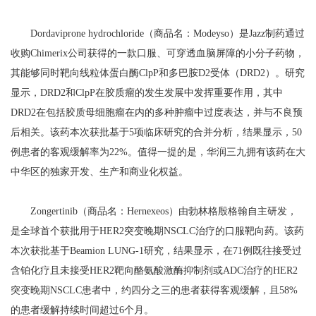
Dordaviprone hydrochloride（商品名：Modeyso）是Jazz制药通过
收购Chimerix公司获得的一款口服、可穿透血脑屏障的小分子药物，
其能够同时靶向线粒体蛋白酶ClpP和多巴胺D2受体（DRD2）。研究
显示，DRD2和ClpP在胶质瘤的发生发展中发挥重要作用，其中
DRD2在包括胶质母细胞瘤在内的多种肿瘤中过度表达，并与不良预
后相关。该药本次获批基于5项临床研究的合并分析，结果显示，50
例患者的客观缓解率为22%。值得一提的是，华润三九拥有该药在大
中华区的独家开发、生产和商业化权益。
Zongertinib（商品名：Hernexeos）由勃林格殷格翰自主研发，
是全球首个获批用于HER2突变晚期NSCLC治疗的口服靶向药。该药
本次获批基于Beamion LUNG-1研究，结果显示，在71例既往接受过
含铂化疗且未接受HER2靶向酪氨酸激酶抑制剂或ADC治疗的HER2
突变晚期NSCLC患者中，约四分之三的患者获得客观缓解，且58%
的患者缓解持续时间超过6个月。