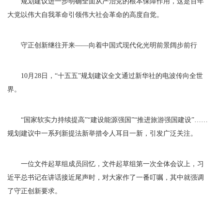
规划建议进一步明确全面从严治党的根本保障作用，这是百年
大党以伟大自我革命引领伟大社会革命的高度自觉。
守正创新继往开来——向着中国式现代化光明前景阔步前行
10月28日，“十五五”规划建议全文通过新华社的电波传向全世
界。
“国家软实力持续提高”“建设能源强国”“推进旅游强国建设”……
规划建议中一系列新提法新举措令人耳目一新，引发广泛关注。
一位文件起草组成员回忆，文件起草组第一次全体会议上，习
近平总书记在讲话接近尾声时，对大家作了一番叮嘱，其中就强调
了守正创新要求。