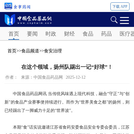
下载 APP
Password
首页
要闻
时政
财经
食品
药品
医疗
首页
>>
食品频道
>>
食安治理
在这个领域，扬州队踢出一记“好球”！
作者：
来源：中国食品药品网
2025-12-12
中国食品药品网讯 当传统风味遇上现代科技，融合“守正”与“创
新”的食品产业赛事便持续进行。而作为“世界美食之都”的扬州，则
已经踢出了一脚威力十足的“世界波”。
本期“食”话实说邀请江苏省食药安委食品安全专委会委员，江苏