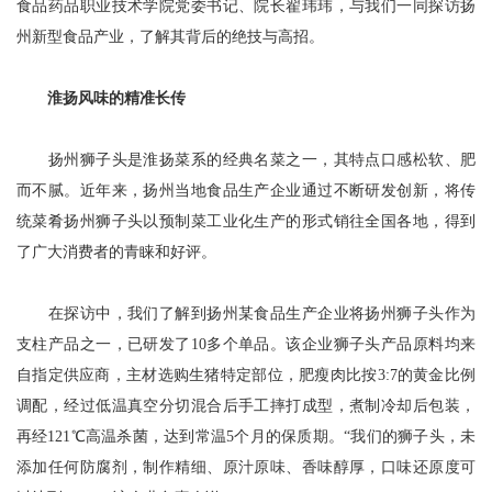
食品药品职业技术学院党委书记、院长翟玮玮，与我们一同探访扬
州新型食品产业，了解其背后的绝技与高招。
淮扬风味的精准长传
扬州狮子头是淮扬菜系的经典名菜之一，其特点口感松软、肥
而不腻。近年来，扬州当地食品生产企业通过不断研发创新，将传
统菜肴扬州狮子头以预制菜工业化生产的形式销往全国各地，得到
了广大消费者的青睐和好评。
在探访中，我们了解到扬州某食品生产企业将扬州狮子头作为
支柱产品之一，已研发了10多个单品。该企业狮子头产品原料均来
自指定供应商，主材选购生猪特定部位，肥瘦肉比按3:7的黄金比例
调配，经过低温真空分切混合后手工摔打成型，煮制冷却后包装，
再经121℃高温杀菌，达到常温5个月的保质期。“我们的狮子头，未
添加任何防腐剂，制作精细、原汁原味、香味醇厚，口味还原度可