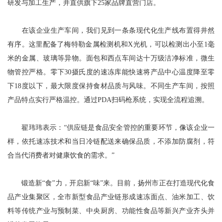
研发与加工生产，并直供旗下25家品牌直营门店。
在该企业生产车间，我们见到一条条现代化生产线布置得井然
有序。这里配备了梅特勒金属检测机和X光机，可以检测出小至1毫
米的金属、玻璃等异物。面包和西点车间达十万级洁净标准，微生
物管控严格。零下30摄氏度的速冻库能快速将产品中心温度降至零
下18度以下，最大限度保持食材品质与风味。不同生产车间，按照
产品特点实行严格温控。通过PDA扫码枪系统，实现全流程追溯。
翟玮玮表示：“供应链是食品安全管控的重要环节，像该企业一
样，依托速冻技术和当日冷链配送来确保品质，不添加防腐剂，符
合当代消费者对健康饮食的需求。”
锻造新“食”力，开启新“味”来。目前，扬州市正在打造现代化食
品产业集聚区，全市新型食品产业链形成速冻面点、油米加工、饮
料等传统产业与预制菜、中央厨房、功能性食品等新兴产业齐头并