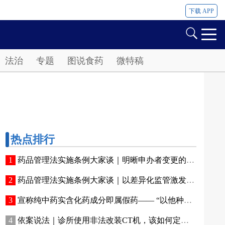
下载 APP
法治
专题
图说食药
微特稿
热点排行
药品管理法实施条例大家谈｜明晰申办者变更的标准化法定程序
药品管理法实施条例大家谈｜以差异化监管激发产业创新活力
宣称纯中药实含化药成分即属假药—— “以他种药品冒充此种药品”实务解读
依案说法｜诊所使用非法改装CT机，该如何定性？